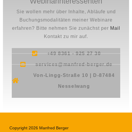
Webinarinteressenten
Sie wollen mehr über Inhalte, Abläufe und
Buchungsmodalitäten meiner Webinare
erfahren? Bitte nehmen Sie zunächst per
Mail
Kontakt zu mir auf.
+49 8361 - 925 27 30
services@manfred-berger.de
Von-Lingg-Straße 10 | D-87484
Nesselwang
Copyright 2026 Manfred Berger