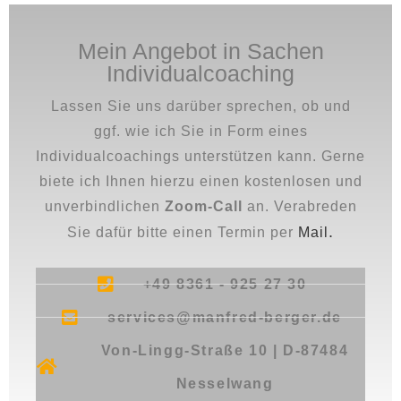
Mein Angebot in Sachen
Individualcoaching
Lassen Sie uns darüber sprechen, ob und
ggf. wie ich Sie in Form eines
Individualcoachings unterstützen kann. Gerne
biete ich Ihnen hierzu einen kostenlosen und
unverbindlichen
Zoom-Call
an. Verabreden
.
Sie dafür bitte einen Termin per
Mail
+49 8361 - 925 27 30
services@manfred-berger.de
Von-Lingg-Straße 10 | D-87484
Nesselwang